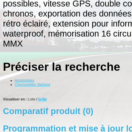
possibles, vitesse GPS, double co
chronos, exportation des données,
rétro éclairé, extension pour info
waterproof, mémorisation 16 circui
MMX
Préciser la recherche
Accessoires
Chronomètre Starlane
Visualiser en :
Liste
/
Grille
Comparatif produit (0)
Programmation et mise à jour l