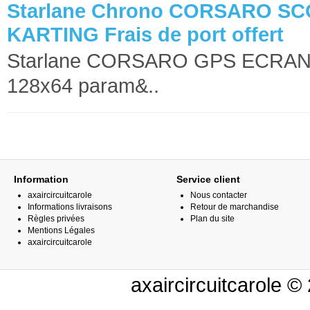
Starlane Chrono CORSARO S
KARTING Frais de port offert
Starlane CORSARO GPS ECRAN T
128x64 param&..
Information
Service client
axaircircuitcarole
Nous contacter
Informations livraisons
Retour de marchandise
Règles privées
Plan du site
Mentions Légales
axaircircuitcarole
axaircircuitcarole 
hacklink
hacklink
hacklink
hacklink
hacklink
hacklink
hacklink
hacklink
hacklink
hacklink
izmir
izmir
hacklink
hacklink
hacklink
hacklink
hacklink
hacklink
hacklink
hacklink
hacklink
hacklink
hacklink
hacklink
taraftarium24
taraftarium24
jojobet
jojobet
sahabet
sahabet
jojobet
jojobet
tipobet
tipobet
jojobet
jojobet
telegram
telegram
jojobet
jojobet
onwin
onwin
taraftarium24
canlı
cratosroyalbet
cratosroyalbet
casibom
casibom
tipobet
tipobet
wps
wps
jojobet
jojobet
türk
türk
jojobet
jojobet
taraftarium24
canlı
taraftarium24
canlı
jojobet
jojobet
casibom
casibom
jojobet
jojobet
jojobet
jojobet
taraftarium24
canlı
wps
wps
jojobet
jojobet
taraftarium24
canlı
casibom
casibom
jojobet
jojobet
jojobet
jojobet
汽
汽
汽
汽
有
有
爱
爱