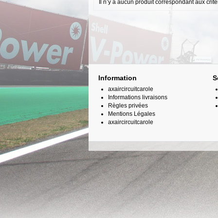
Il n’y a aucun produit correspondant aux crit
Information
S
axaircircuitcarole
Informations livraisons
Règles privées
Mentions Légales
axaircircuitcarole